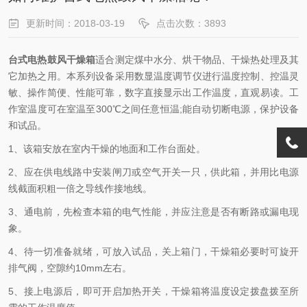
更新时间：2018-03-19
点击次数：3893
台式电热鼓风干燥箱
适合测定煤中水分、烘干物品、干燥热处理及其
它加热之用。本系列设备采用数显温度调节仪进行温度控制、控温灵
敏、操作简便、性能可靠，数字直接显示出工作温度，直观易读。工
作室温度可在室温至300℃之间任意恒温;能自动切断电源，保护设备
和试品。
1、该箱安放在室内干燥的地面和工作台面处。
2、应在供电线路中安装闸刀或空气开关一只，供此箱，并用比电源
线截面积粗一倍之导线作接地线。
3、通电前，先检查本箱的电气性能，并应注意是否有断路或漏电现
象。
4、待一切准备就绪，可放入试品，关上箱门，干燥箱必要时可旋开
排气阀，空隙约10mm左右。
5、接上电源后，即可开启加热开关，干燥箱将温度设定拨盘拨至所