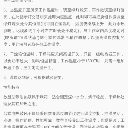
需的工作温度值。
6、当温度升至所需工作温度时，调至绿灯熄灭，再作微调至绿灯复
亮，在此指示灯交替明灭处即为恒温点，此时即可再把旋钮作微调至
绿灯熄灭处令其恒温(很可能在恒温时，温度仍继续上升，此乃余热
影响，此现象约半小时左右即会处于稳定)。当工作室内温度稳定时
(即所谓“恒温状态”)则可将控温器再稍作调整，以提高温度控制的
度，用此法可选取任何工作温度。
7、干燥箱恒温时，干燥箱应关闭高温开关，只留一组电热器工作，
以免功率过大，影响恒温精度，工作温度小于150℃时，只需一组加
热器工作，应关闭高温开关。
8、温度达到后，可根据试验需要。
性能特点
数显型带耐热鼓风干燥箱，适合测定煤中水分、烘干物品、干燥热处
理及其它加热之用。
台式电热鼓风干燥箱采用数显温度调节仪进行温度控制，控温灵活，
准确、操作简便、性能可靠，数字直接显出工作温度，直观易读，工
作室温度可在室温至300℃之间任意恒温，同时装有超温声、光报警