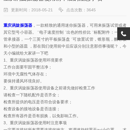
更新时间：2018-05-21
点击次数：3645
重庆涡旋振荡器
，一款精致的通用迷你振荡器，可用来振荡试管或者
其它型号小容器。 ¨电子速度控制 ¨出色的性价比 ¨标配附件：一个试
管承接器，一个三英寸的平板振荡盘 ¨可放置试管，锥形瓶，酶标板
和小型的器皿 ，那在我们使用前中后应该分别注意那些事项呢？，今
天小编就给大家讲一下吧
1、重庆涡旋振荡器使用环境要求
工作台面要牢固平整洁净；
环境中无腐性气体存在；
要保持通风环境良好。
2、重庆涡旋振荡器使用设备之前请先做好检查工作
请检查一下随机配件是否齐全；
检查所提供的电压是否符合设备要求；
检查设备的接地设备是否连接；
检查所有器件是否有损换，以免影响工作。
3、重庆涡旋振荡器使用时注意事项
一定要连接好所有需要连接的地方，将调速旋钮置于zui小位置，，才