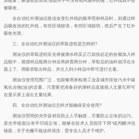
加能量，振荡就会加强;假如分子中没有相同频率的键，红外线就不会
被吸收。
全自动红外测油仪接连改变红外线的频率照射样品时，则通过样
品吸收池的红外线，有些区域较强，有些区域较弱，然后产生了红外
吸收光谱。
三、全自动红外测油仪的萃取进程是怎样的?
测油仪的萃取进程应先将被测水样及正己烷按必定的份额加入样
品瓶中，摇摆样品瓶两分钟后再静置两分钟，萃取后的油样就浮在水
面上了。用吸管取出样品，并注入到小样品中即可进行丈量。
测油仪使用范围广泛，也能够用来检测工业及城市排放污水中碳
氢化合物(油)的含量。只需要把准备好的测样品直接插入丈量孔即可
在显示屏上读出丈量结果。
四、全自动红外测油仪怎样才能确保安全使用?
测油仪照明的光学器材应防止人手触摸，尽量防止尘埃的沾污。
若光学镜面沾有手印或尘埃，能够在技术人员指导下用*或丙酮冲洗
镜面，关于光栅不能这样清洗，需专业人员才干维护。