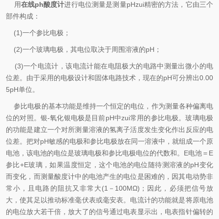
用
在线ph酸度计
进行电位测量是测量pHzui精密的方法，它由三个
部件构成：
(1)一个参比电极；
(2)一个玻璃电极，其电位取决于周围溶液的pH；
(3)一个电流计，该电流计能在电阻极大的电路中测量出微小的电
位差。由于采用的电极设计和固体电路技术，现在的pH可分辨出0.00
5pH单位。
参比电极的基本功能是维持一个恒定的电位，作为测量各种偏离电
位的对照。银-氧化银电极是目前pH中zui常用的参比电极。玻璃电极
的功能是建立一个对所测量溶液的氢离子活度发生变化作出反应的电
位差。把对pH敏感的电极和参比电极放在同一溶液中，就组成一个原
电池，该电池的电位是玻璃电极和参比电极电位的代数和。E电池＝E
参比+E玻璃，如果温度恒定，这个电池的电位随待测溶液的pH变化
而变化，而测量酸度计中的电池产生的电位是困难的，因其电动势非
常小，且电路的阻抗又非常大(1－100MΩ)；因此，必须把信号放
大，使其足以推动标准毫伏表或毫安表。电流计的功能就是将原电池
的电位放大若干倍，放大了的信号通过电表显示出，电表指针偏转的