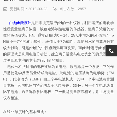
更新时间：2016-03-28
点击次数：2857
在线ph酸度计
是用来测定溶液pH的一种仪器，利用溶液的电化学
性质测量氢离子浓度，以确定溶液酸碱度的传感器。氢离子浓度的对
数的负值称为pH值。通常pH值为0～14。25℃中性水的pH值为7，p
H值小于7的溶液为酸性，pH值大于7为碱性。温度对水的电离系数有
较大影响，引起pH值的中性点随温度而改变。而pH计进行pH值测量
的原理就是利用电位分析法，建立离子活度与电动势之间的关系，通
过测量原电池的电流进行pH值的测量。
电位分析法所用的电极被称为原电池。原电池是一个系统，它的作
用是使化学反应能量转成为电能。此电池的电压被称为电动势（EM
F）。此电动势（EMF）由二个半电池构成，其中一个半电池称作测
量电极，它的电位与特定的离子活度有关，如H+；另一个半电池为参
比半电池，通常称作参比电极，它一般是测量溶液相通，并且与测量
仪表相连。
在线ph酸度计的基本组成：