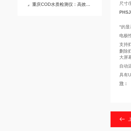
尺寸/重
重庆COD水质检测仪：高效分析，为水质改善保驾护航
PHS
*的
电极
支持
删除
大屏
自动
具有
U
注：