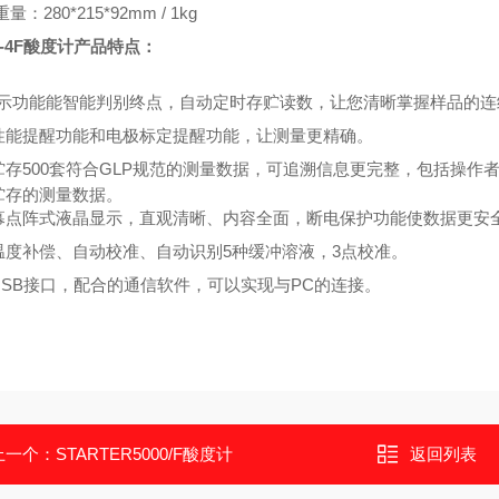
量：280*215*92mm / 1kg
J-4F酸度计产品特点：
显示功能能智能判别终点，自动定时存贮读数，让您清晰掌握样品的连
性能提醒功能和电极标定提醒功能，让测量更精确。
贮存
500
套符合
GLP
规范的测量数据，可追溯信息更完整，包括操作
贮存的测量数据。
幕点阵式液晶显示，直观清晰、内容全面，断电保护功能使数据更安
温度补偿、自动校准、自动识别
5
种缓冲溶液，
3
点校准。
SB
接口，配合的通信软件，可以实现与
PC
的连接。
上一个：
STARTER5000/F酸度计
返回列表