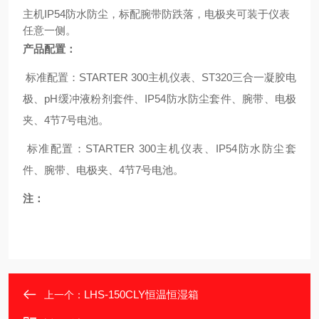
主机
IP54
防水防尘，标配腕带防跌落，电极夹可装于仪表
任意一侧。
产品配置：
标准配置：
STARTER 300
主机仪表、
ST320
三合一凝胶电
极、
pH
缓冲液粉剂套件、
IP54
防水防尘套件、腕带、电极
夹、
4
节
7
号电池。
标准配置：
STARTER 300
主机仪表、
IP54
防水防尘套
件、腕带、电极夹、
4
节
7
号电池。
注：
LHS-150CLY恒温恒湿箱
上一个：