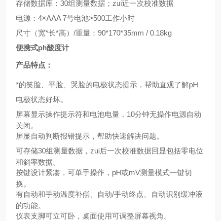
存储数据库：
30
组测量数据；zui近一次校准数据
电源：
4
×AAA 7
号电池
>500
工作小时
尺寸（宽
*
长
*
高）
/
重量：
90*170*35mm / 0.18kg
便携式ph酸度计
产品特点：
*的笑脸、平脸、哭脸的电极状态提示，帮助直观了解
pH
电极状态好坏。
屏幕显示操作提示符和电池电量，
10
分钟无操作电源自动
关闭。
屏显自动判断报错提示，帮助快速解决问题。
可存储
30
组测量数据，zui后一次校准数据回显包括零电位
和斜率数据。
按键设计紧凑，可单手操作，
pH
或
mV
测量模式一键切
换。
有自动和手动温度补偿、自动
/
手动终点、自动识别缓冲液
的功能。
仪表支脚可立可卧，桌面使用可调整屏幕视角。