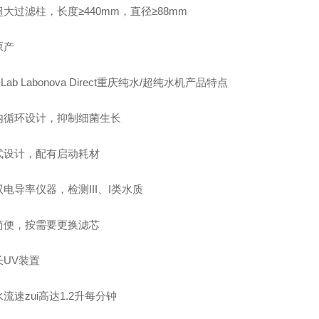
大过滤柱，长度≥440mm，直径≥88mm
原产
k-Lab Labonova Direct重庆纯水/超纯水机产品特点
内循环设计，抑制细菌生长
式设计，配有启动耗材
电导率仪器，检测III、I类水质
简便，按需要更换滤芯
长UV装置
流速zui高达1.2升每分钟