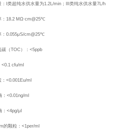
：I类超纯水供水量为1.2L/min；III类纯水供水量7L/h
：18.2 MΩ·cm@25℃
：0.055μS/cm@25℃
碳（TOC）：<5ppb
0.1 cfu/ml
<0.001Eu/ml
：<0.01ng/ml
：<4pg/μl
μm的颗粒：<1per/ml