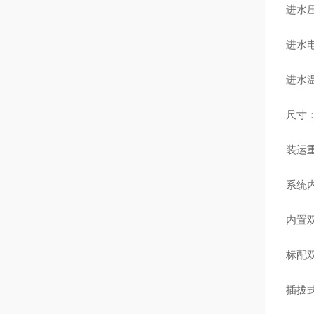
进水压
进水电
进水温
尺寸：5
装运重
系统
内置双
标配
插拔