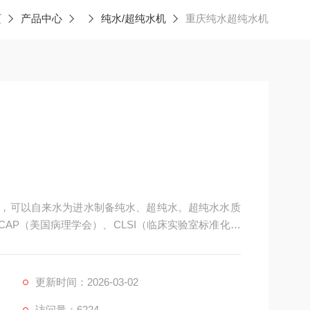
页
产品中心
纯水/超纯水机
重庆纯水超纯水机
庆纯水/超纯水机，可以自来水为进水制备纯水、超纯水。超纯水水质
CAP（美国病理学会）、CLSI（临床实验室标准化协
的纯水/超纯水一体装置能够以1.2升/分钟I类水，7升/
效优质的纯水和超纯水。
更新时间：2026-03-02
访问量：6224