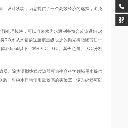
置7升水箱，设计紧凑，为您提供了一个高效经济的选择，避免
有*的预处理模块，可以自来水为水源制备符合反渗透(RO)
水时，将RO水从水箱输送至痕量级脱盐的抛光树脂滤芯进一
职5ppb以下，对HPLC、GC、离子色谱、TOC分析
型终端过滤器。除热源型终端过滤器可为生命科学领域用水提供
水质。对纯水日均使用量较高的实验室，该系统还可以