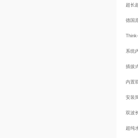
超长超
德国
Thin
系统
插拔
内置双
安装
双波
超纯水