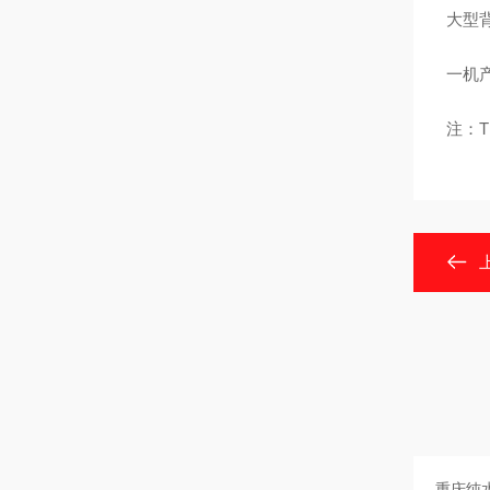
大型
一机产
注：Th