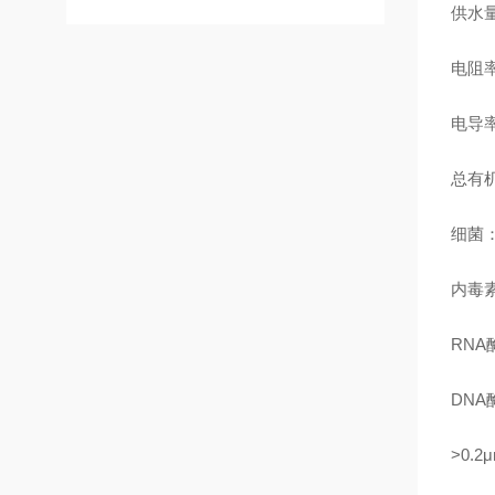
供水量
电阻率
电导率
总有机
细菌：<
内毒素：
RNA酶
DNA酶
>0.2