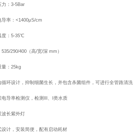
力：3-5Bar
导率：<1400μS/cm
度：5-35℃
35/290/400（高/宽/深 mm）
量：25kg
内循环设计，抑制细菌生长，并包含杀菌组件，可进行全管路清洗
电导率检测仪，检测III、I类水质
双波长紫外灯
式设计，安装简便，配有启动耗材