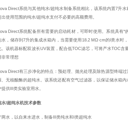
onova Direct系统与其他纯水/超纯水制备系统相比，该系统内
超出使用范围的纯水/超纯水支付不必要的高额费用。
onova Direct系统配备所有需要的启动耗材，可即时使用。系统具
的水，储存到7升的集成水箱内，当需要使用18.2 MΩ·cm的I类
。该机器标配双波长UV装置，配合低TOC滤芯，可将产水TOC含量降
用非常理想
onova Direct有三步净化的特点：预处理、抛光处理及除热源
源、无核酸酶的超纯水。该系统还配有空气过滤器，以保证储水箱内
提供III类实验室用水。
纯水/超纯水机技术参数
两水，以自来水进水，制备III类纯水和I类超纯水