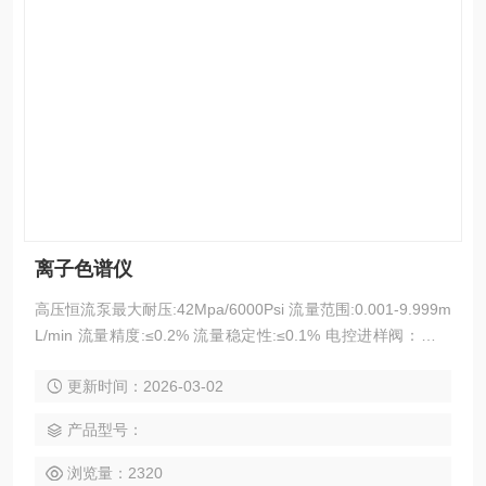
离子色谱仪
高压恒流泵最大耐压:42Mpa/6000Psi 流量范围:0.001-9.999m
L/min 流量精度:≤0.2% 流量稳定性:≤0.1% 电控进样阀：阀切
换寿命:10万次 电导检测器：耐压:10Mpa 死体积:≤0.8uL 基线
更新时间：2026-03-02
噪声:0.0001uS 基线漂移:≤0.001uS/30min 定性重复性:≤0.2%
定量重复性:≤0.3% 最小检测浓度:C1≤0.00
产品型号：
浏览量：2320