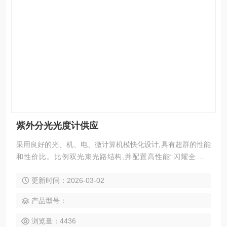
紫外分光光度计供应
采用良好的光、机、电、微计算机模快化设计,具有超群的性能
和性价比。比例双光束光路结构,并配置高性能“闪耀全息光
栅”的低杂散光高分辨率的单色器,具有出众的光学精度以及测
更新时间：2026-03-02
量准确性、重现性和稳定性。*的微处理功能、全自动的系统操
作,测试控制及数据处理,具有*的自动调整“0”调整“100”八样品
产品型号：
池联动以及光源反射镜微步切换技术。具有全波段扫描、分波
段扫描，定波长时间扫描、线性回归等曲线的绘制。
浏览量：4436