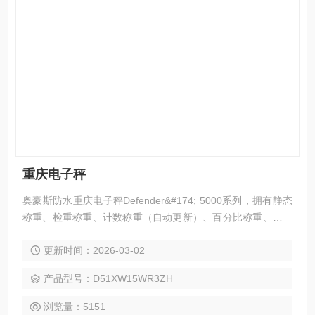
重庆电子秤
奥豪斯防水重庆电子秤Defender&#174; 5000系列，拥有静态
称重、检重称重、计数称重（自动更新）、百分比称重、动态
称重和显示保持等功能，可广广泛应用于食品、物流、包装等
更新时间：2026-03-02
领域。它全新的设计理念使其即使在潮湿、恶劣的环境下也能
精准称量。
产品型号：D51XW15WR3ZH
浏览量：5151