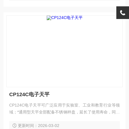
CP124C电子天平
CP124C电子天平可广泛应用于实验室、工业和教育行业等领
域；*通用型天平全部配备不锈钢秤盘，延长了使用寿命，同时
多组合设计的风罩也使您的称量操作更加方便，是您Z经济理
更新时间：2026-03-02
想的选择！