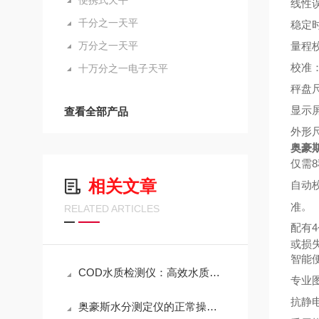
便携式天平
线性
千分之一天平
稳定
万分之一天平
量程
校准
十万分之一电子天平
秤盘
显示
查看全部产品
外形尺
奥豪斯
仅需
相关文章
自动
。
准
RELATED ARTICLES
配有
或损
智能
COD水质检测仪：高效水质监测解决方案
专业
抗静
奥豪斯水分测定仪的正常操作步骤