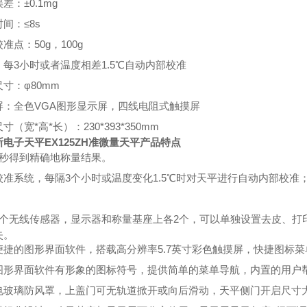
误差：±
0.1mg
时间：
≤8s
校准点：
50g
，
100g
：每
3
小时或者温度相差
1.5℃
自动内部校准
尺寸：
φ80mm
屏：全色VGA图形显示屏，四线电阻式触摸屏
寸（宽*高*长）：230*393*350mm
电子天平EX125ZH准微量天平
产品特点
8秒得到精确地称量结果。
校准系统，每隔3个小时或温度变化1.5
℃时
对天平进行自动内部校准
4个无线传感器，显示器和称量基座上各2个，可以单独设置去皮、打
失。
便捷的图形界面软件，搭载高分辨率5.7英寸彩色触摸屏，快捷图标
图形界面软件有形象的图标符号，提供简单的菜单导航，内置的用户
电玻璃防风罩，上盖门可无轨道掀开或向后滑动，天平侧门开启尺寸