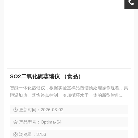
SO2二氧化硫蒸馏仪 （食品）
智能一体化蒸馏仪，根据实验室样品蒸馏预处理操作规程，集
恒温加热、蒸馏终点控制、冷却循环水于一体的新型智能蒸馏
预处理设备。该仪器实现了精密控温、防止倒吸、均匀加热、
更新时间：2026-03-02
防止暴沸、蒸馏终点自动识别、高效回流。$n广泛应用于环
保、疾控、水产、供排水、高校、科研院所、厂矿企业等各类
产品型号：Optima-S4
化学实验室需要蒸馏处理的场所，如挥发酚、大太阳、氨氮、
凯氏氮油中的水分等项目的蒸馏处理及食品中二氧化硫残留
浏览量：3753