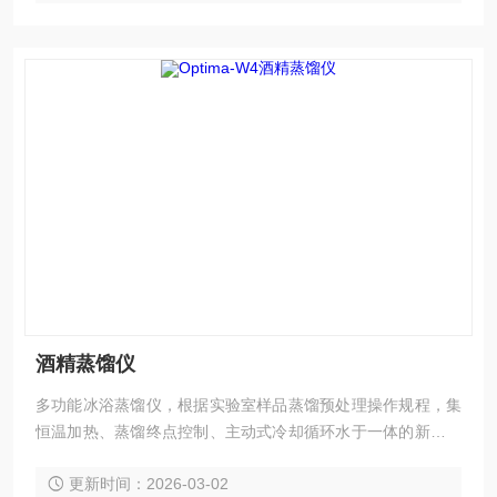
量、水质硫化物测定的蒸馏实
酒精蒸馏仪
多功能冰浴蒸馏仪，根据实验室样品蒸馏预处理操作规程，集
恒温加热、蒸馏终点控制、主动式冷却循环水于一体的新型智
能蒸馏预处理设备。该仪器实现了精密控温、防止倒吸、均匀
更新时间：2026-03-02
加热、防止暴沸、蒸馏终点自动识别、高效回流。$n广泛应用