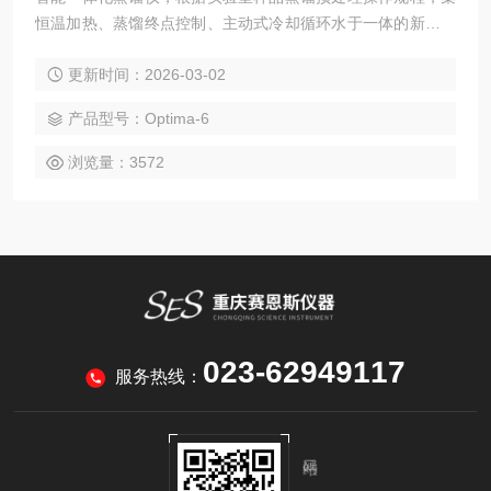
恒温加热、蒸馏终点控制、主动式冷却循环水于一体的新型智
能蒸馏预处理设备。该仪器实现了精密控温、防止倒吸、均匀
更新时间：2026-03-02
加热、防止暴沸、蒸馏终点自动识别、高效回流。$n广泛应用
于环保、疾控、水产、供排水、高校、科研院所、厂矿企业等
产品型号：Optima-6
各类化学实验室需要蒸馏处理的场所，如挥发酚、赛恩斯、氨
氮、凯氏氮油中的水分等项目的蒸馏实验。
浏览量：3572
023-62949117
服务热线：