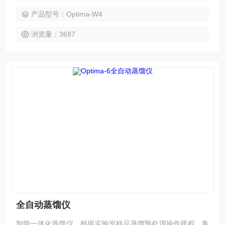
于食药、疾控、高校、科研院所、三方检测、酒厂等各类化学
产品型号：Optima-W4
实验室需要冰浴蒸馏处理的场所，如酒中乙醇等易挥发项目的
蒸馏实验。
浏览量：3687
全自动蒸馏仪
智能一体化蒸馏仪，根据实验室样品蒸馏预处理操作规程，集